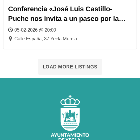
Conferencia «José Luis Castillo-
Puche nos invita a un paseo por la
Costa Blanca y la Costa de la Luz de
05-02-2026 @ 20:00
los años sesenta»
Calle España, 37 Yecla Murcia
LOAD MORE LISTINGS