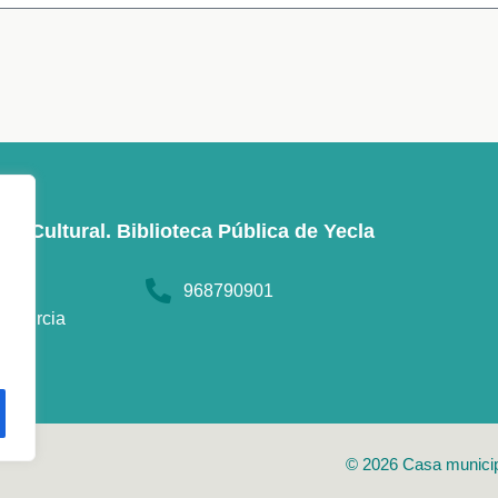
de Cultural. Biblioteca Pública de Yecla
a, 37
968790901
- Murcia
© 2026 Casa municipal