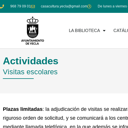
Ir
968 79 09 01
casacultura.yecla@gmail.com
De lunes a viernes 
al
contenido
LA BIBLIOTECA
CATÁ
Actividades
Visitas escolares
Plazas limitadas
: la adjudicación de visitas se realiza
riguroso orden de solicitud, y se comunicará a los cent
mediante llamada telefónica, en la que además se info