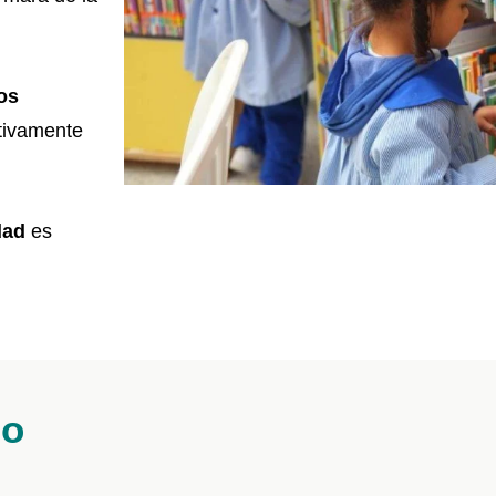
os
tivamente
dad
es
po