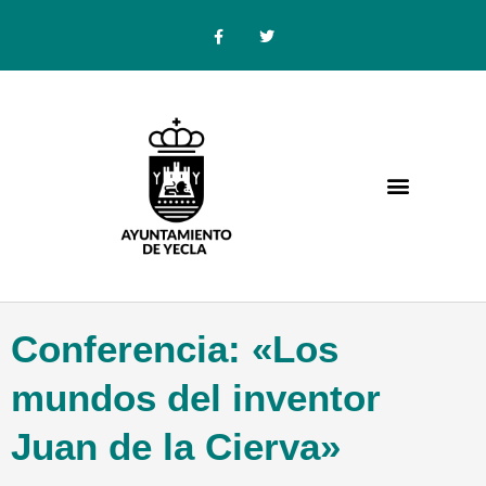
Ir
F
T
a
w
al
c
i
e
t
contenido
b
t
o
e
o
r
k
-
f
Conferencia: «Los
mundos del inventor
Juan de la Cierva»