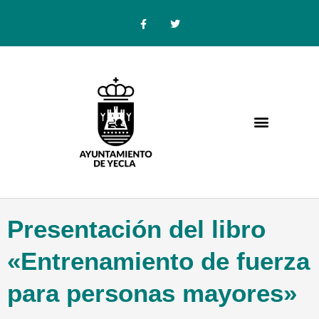
Ir
F
T
a
w
al
c
i
e
t
contenido
b
t
o
e
o
r
k
-
f
Presentación del libro
«Entrenamiento de fuerza
para personas mayores»